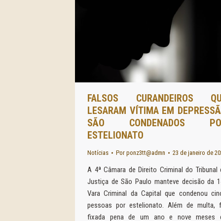
FALSOS CURANDEIROS QU
LESARAM VÍTIMA EM DEPRESS
SÃO CONDENADOS PO
ESTELIONATO
Notícias
Por
ponz3tt@admn
23 de janeiro de 2
A 4ª Câmara de Direito Criminal do Tribunal 
Justiça de São Paulo manteve decisão da 1
Vara Criminal da Capital que condenou cin
pessoas por estelionato. Além de multa, f
fixada pena de um ano e nove meses 