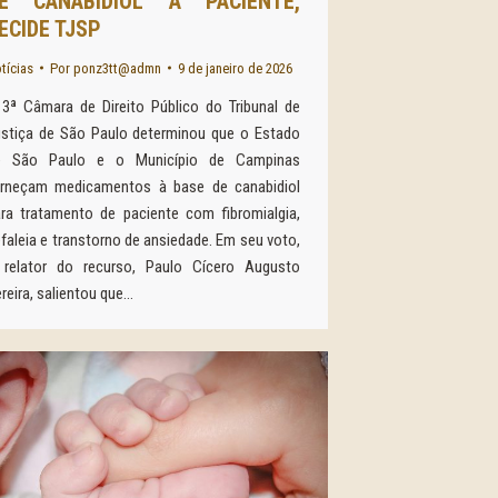
E CANABIDIOL A PACIENTE,
ECIDE TJSP
tícias
Por
ponz3tt@admn
9 de janeiro de 2026
3ª Câmara de Direito Público do Tribunal de
stiça de São Paulo determinou que o Estado
e São Paulo e o Município de Campinas
orneçam medicamentos à base de canabidiol
ra tratamento de paciente com fibromialgia,
faleia e transtorno de ansiedade. Em seu voto,
 relator do recurso, Paulo Cícero Augusto
reira, salientou que…