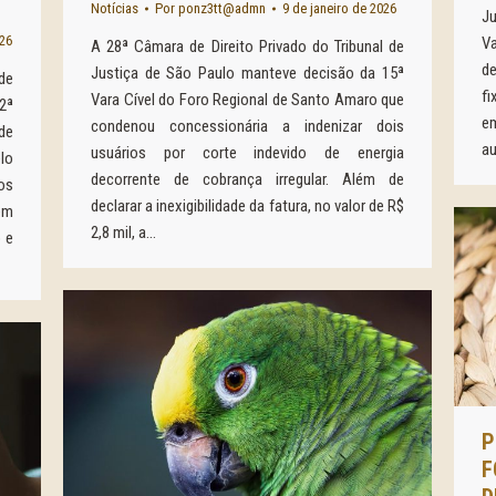
Notícias
Por
ponz3tt@admn
9 de janeiro de 2026
J
026
Va
A 28ª Câmara de Direito Privado do Tribunal de
d
Justiça de São Paulo manteve decisão da 15ª
de
fi
Vara Cível do Foro Regional de Santo Amaro que
2ª
e
condenou concessionária a indenizar dois
de
au
usuários por corte indevido de energia
lo
decorrente de cobrança irregular. Além de
os
declarar a inexigibilidade da fatura, no valor de R$
em
2,8 mil, a…
 e
F