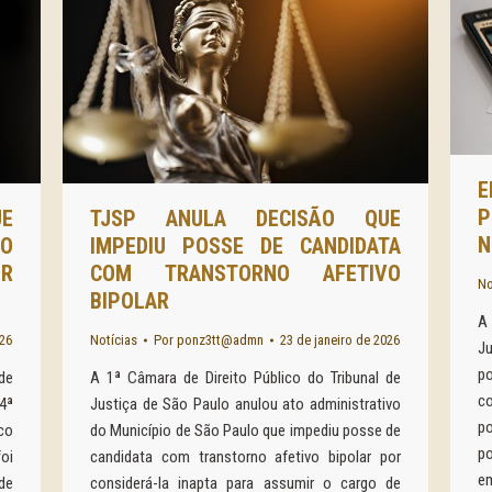
E
P
E
TJSP ANULA DECISÃO QUE
N
ÃO
IMPEDIU POSSE DE CANDIDATA
R
COM TRANSTORNO AFETIVO
No
BIPOLAR
A 
026
Notícias
Por
ponz3tt@admn
23 de janeiro de 2026
Ju
p
de
A 1ª Câmara de Direito Público do Tribunal de
c
4ª
Justiça de São Paulo anulou ato administrativo
po
co
do Município de São Paulo que impediu posse de
p
oi
candidata com transtorno afetivo bipolar por
em
de
considerá-la inapta para assumir o cargo de