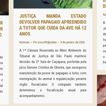
D
D
No
JUSTIÇA MANDA ESTADO
DEVOLVER PAPAGAIO APREENDIDO
R
A 
A TUTOR QUE CUIDA DA AVE HÁ 12
R
Ju
ANOS
d
O
f
Notícias
Por
ponz3tt@admn
9 de janeiro de 2026
pa
A 1ª Câmara Reservada ao Meio Ambiente do
ce
Tribunal de Justiça de São Paulo manteve
o
de
decisão da 2ª Vara de Caçapava, proferida pela
Pe
ra
juíza Simone Cristina de Oliveira, que assegurou
re
manutenção da posse de papagaio a tutor, com
ra
reintegração do animal e regularização perante
 e
órgão fiscalizador. O colegiado também
al
determinou a fiscalização anual para
as
acompanhamento…