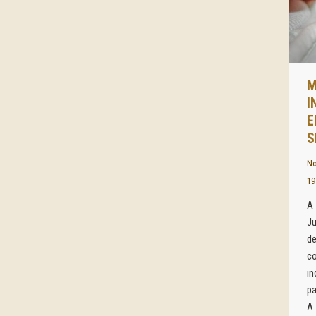
I
S
No
19
A 
J
d
co
in
pa
A