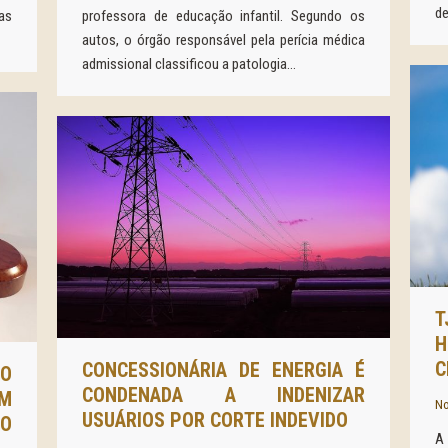
de
as
professora de educação infantil. Segundo os
autos, o órgão responsável pela perícia médica
admissional classificou a patologia…
T
H
C
CONCESSIONÁRIA DE ENERGIA É
ÃO
CONDENADA A INDENIZAR
EM
No
USUÁRIOS POR CORTE INDEVIDO
O
A 