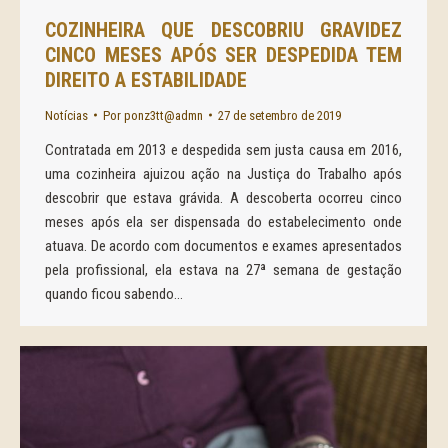
COZINHEIRA QUE DESCOBRIU GRAVIDEZ
CINCO MESES APÓS SER DESPEDIDA TEM
DIREITO A ESTABILIDADE
Notícias
Por
ponz3tt@admn
27 de setembro de 2019
Contratada em 2013 e despedida sem justa causa em 2016,
uma cozinheira ajuizou ação na Justiça do Trabalho após
descobrir que estava grávida. A descoberta ocorreu cinco
meses após ela ser dispensada do estabelecimento onde
atuava. De acordo com documentos e exames apresentados
pela profissional, ela estava na 27ª semana de gestação
quando ficou sabendo…