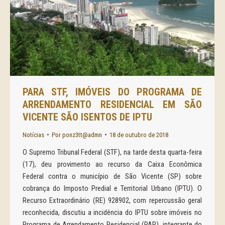
PARA STF, IMÓVEIS DO PROGRAMA DE
ARRENDAMENTO RESIDENCIAL EM SÃO
VICENTE SÃO ISENTOS DE IPTU
Notícias
Por
ponz3tt@admn
18 de outubro de 2018
O Supremo Tribunal Federal (STF), na tarde desta quarta-feira
(17), deu provimento ao recurso da Caixa Econômica
Federal contra o município de São Vicente (SP) sobre
cobrança do Imposto Predial e Territorial Urbano (IPTU). O
Recurso Extraordinário (RE) 928902, com repercussão geral
reconhecida, discutiu a incidência do IPTU sobre imóveis no
Programa de Arrendamento Residencial (PAR), integrante do