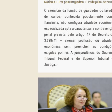
Notícias
Por
ponz3tt@admn
19 de julho de 201
O exercício da função de guardador ou lavad
de carros, conhecida popularmente co
flanelinha, não configura atividade econômi
especializada apta a caracterizar a contraven
penal prevista pelo artigo 47 do Decreto-L
3.688/41 – exercer profissão ou ativida
econômica sem preencher as condiçõ
exigidas por lei. A jurisprudência do Supre
Tribunal Federal e do Superior Tribunal 
Justiça…