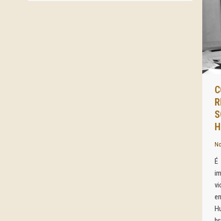
C
R
S
H
No
É 
i
v
e
H
b