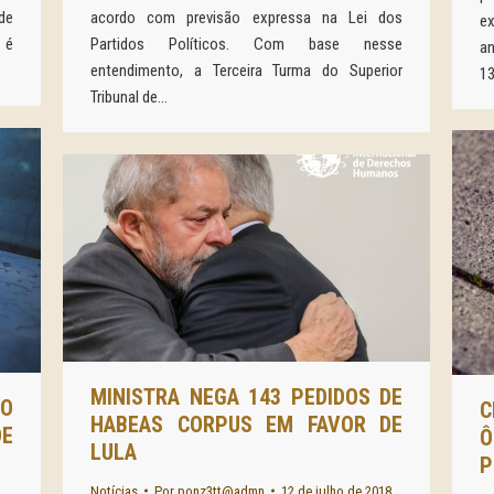
de
acordo com previsão expressa na Lei dos
ex
 é
Partidos Políticos. Com base nesse
a
entendimento, a Terceira Turma do Superior
13
Tribunal de…
MINISTRA NEGA 143 PEDIDOS DE
ÃO
C
HABEAS CORPUS EM FAVOR DE
DE
Ô
LULA
P
Notícias
Por
ponz3tt@admn
12 de julho de 2018