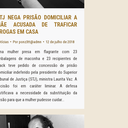
TJ NEGA PRISÃO DOMICILIAR A
ÃE ACUSADA DE TRAFICAR
ROGAS EM CASA
tícias
Por
ponz3tt@admn
12 de julho de 2018
ma mulher presa em flagrante com 23
mbalagens de maconha e 23 recipientes de
rack teve pedido de concessão de prisão
miciliar indeferido pela presidente do Superior
ibunal de Justiça (STJ), ministra Laurita Vaz. A
ecisão foi em caráter liminar. A defesa
stificava a necessidade da substituição da
isão para que a mulher pudesse cuidar…