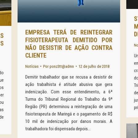
S
M
EMPRESA TERÁ DE REINTEGRAR
D
AS
FISIOTERAPEUTA DEMITIDO POR
OS
No
NÃO DESISTIR DE AÇÃO CONTRA
CLIENTE
U
e
Notícias
Por
ponz3tt@admn
12 de julho de 2018
c
do
Demitir trabalhador que se recusa a desistir de
do
ue
ação trabalhista é atitude abusiva que gera
Tr
os
indenização. Com esse entendimento, a 6ª
d
er
Turma do Tribunal Regional do Trabalho da 9ª
ju
ou
Região (PR) determinou a reintegração de uma
pr
as
fisioterapeuta de Maringá e o pagamento de R$
de
10 mil de indenização por danos morais. A
trabalhadora foi dispensada depois…