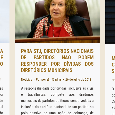
A
PARA STJ, DIRETÓRIOS NACIONAIS
RE
DE PARTIDOS NÃO PODEM
M
O
RESPONDER POR DÍVIDAS DOS
C
DIRETÓRIOS MUNICIPAIS
S
8
Notícias
Por
ponz3tt@admn
26 de julho de 2018
No
es
A responsabilidade por dívidas, inclusive as civis
O 
Foi
e trabalhistas, compete aos diretórios
c
 de
municipais de partidos políticos, sendo vedada a
Co
al
inclusão do diretório nacional de um partido no
Ed
do
polo passivo de uma ação de cobrança, de
p