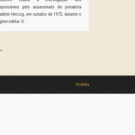
esponsáveis pelo assassinato do jornalista
adimir Herzog, em outubro de 1975, durante o
gime militar. O…
FR Mídia