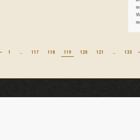
r
Vl
re
1
…
117
118
119
120
121
…
133