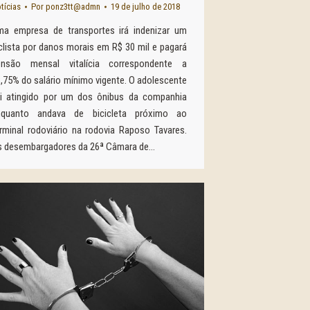
tícias
Por
ponz3tt@admn
19 de julho de 2018
ma empresa de transportes irá indenizar um
clista por danos morais em R$ 30 mil e pagará
ensão mensal vitalícia correspondente a
,75% do salário mínimo vigente. O adolescente
oi atingido por um dos ônibus da companhia
nquanto andava de bicicleta próximo ao
rminal rodoviário na rodovia Raposo Tavares.
s desembargadores da 26ª Câmara de…