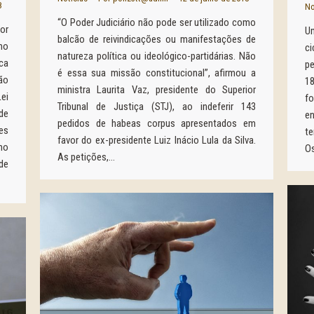
8
No
“O Poder Judiciário não pode ser utilizado como
or
U
balcão de reivindicações ou manifestações de
mo
ci
natureza política ou ideológico-partidárias. Não
ca
p
é essa sua missão constitucional”, afirmou a
ção
18
ministra Laurita Vaz, presidente do Superior
ei
f
Tribunal de Justiça (STJ), ao indeferir 143
de
e
pedidos de habeas corpus apresentados em
es
te
favor do ex-presidente Luiz Inácio Lula da Silva.
mo
O
As petições,…
de