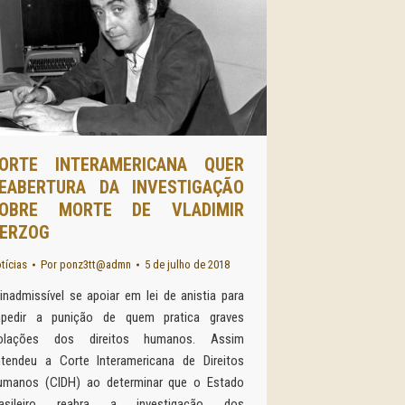
ORTE INTERAMERICANA QUER
EABERTURA DA INVESTIGAÇÃO
OBRE MORTE DE VLADIMIR
ERZOG
tícias
Por
ponz3tt@admn
5 de julho de 2018
inadmissível se apoiar em lei de anistia para
mpedir a punição de quem pratica graves
iolações dos direitos humanos. Assim
ntendeu a Corte Interamericana de Direitos
umanos (CIDH) ao determinar que o Estado
rasileiro reabra a investigação dos